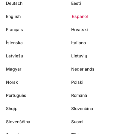
Deutsch
Eesti
English
Español
Français
Hrvatski
Íslenska
Italiano
Latviešu
Lietuvių
Magyar
Nederlands
Norsk
Polski
Português
Română
Shqip
Slovenčina
Slovenščina
Suomi